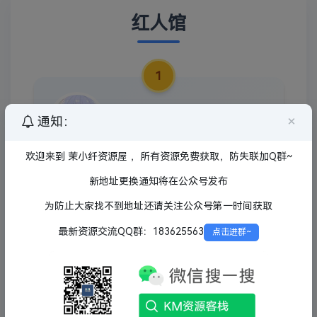
红人馆
1
haijiao
×
通知：
郡尉
欢迎来到 茉小纤资源屋 ，所有资源免费获取，防失联加Q群~
532
1
338
新地址更换通知将在公众号发布
主题
帖子
经验
为防止大家找不到地址还请关注公众号第一时间获取
2
最新资源交流QQ群：183625563
点击进群~
劳白沙
郡尉