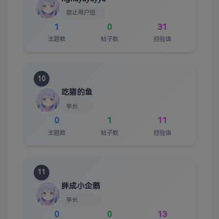
禁止用户组
1
0
31
主题数
帖子数
经验值
10
吃猫的鱼
亭长
0
1
11
主题数
帖子数
经验值
11
胖成小企鹅
亭长
0
0
13