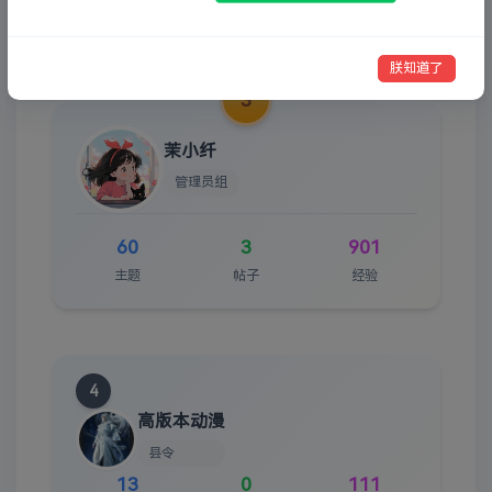
297
2
810
主题
帖子
经验
朕知道了
3
茉小纤
管理员组
60
3
901
主题
帖子
经验
4
高版本动漫
县令
13
0
111