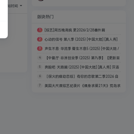
序：
回帖时间
版块热门
1
[综艺]周五晚高疯 更2026/2/28番外篇
2
心动的信号 第八季 (2025) [中国大陆] [真人秀]
3
声生不息·华流季 聲生不息5 (2025) [中国大陆 /
汉语普通话 / 暂无 高分
4
【中餐厅·非洲创业季 (2025) 第九季】【更新至
中国香港 / 中国台湾] [音乐 / 真人秀] 汉语普通话 / 粤
5
奔跑吧·天路篇 (2025) [中国大陆] [真人秀] 汉语
0919期全】【真人秀】单集2G
语 / 英语
6
［很火的痞幼恋综］有你的恋歌第二季2026 自
普通话 / 4K
7
美国大尺度综艺纪录片《裸身求爱21天》荒岛求
动更新最新一集附带第一季全集
生，探索频道/原始生活21天恋人篇【31.2GB】