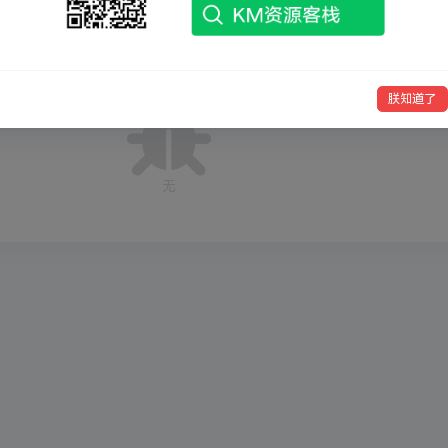
排
朕知道了
无