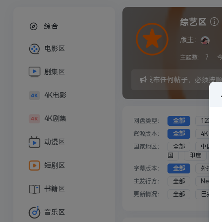
综艺区
综合
版主：
电影区
主题数：
7
剧集区
发布任何帖子，必须按
4K电影
4K剧集
网盘类型：
全部
123云
资源版本：
全部
4K
动漫区
国家地区：
全部
中国大
国
印度
短剧区
字幕版本：
全部
外挂
主发行方：
全部
Netflix
书籍区
更新情况：
全部
已完结
音乐区