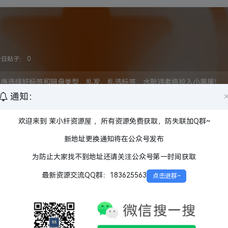
今日贴子：
0
顺序选择好标签和网盘类型，乱发，乱选标签，水贴违者将拉入小黑屋！
通知：
欢迎来到 茉小纤资源屋 ，所有资源免费获取，防失联加Q群~
盘
夸克网盘
百度网盘
阿里云盘
迅雷网盘
UC网盘
1080P
720P
蓝光原盘
新地址更换通知将在公众号发布
陆
中国香港
中国台湾
美国
韩国
日本
英国
法国
为防止大家找不到地址还请关注公众号第一时间获取
其他
特效
内封
内嵌
最新资源交流QQ群：183625563
点击进群~
HBO
BBC
APPLE TV
HULU
其他发行方
未完结