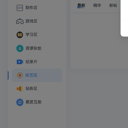
最新
精华
新帖
软件区
游戏区
学习区
资源杂烩
纪录片
综艺区
站务区
悬赏互助