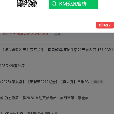
排
2025.8.25）
夸克网盘
百度网盘
Windows
实用软件
已查毒
有教程
1111
发表了评论
1月前
1
朕知道了
】茉小纤资源屋发帖各版块版规！
公告
《裸身求爱21天》荒岛求生，探索频道/原始生活21天恋人篇【31.2GB
26/2/28番外篇
(2025) 第九季】【更新至0919期全】【真人秀】单集2G
中国大陆
你的恋歌第二季2026 自动更新最新一集附带第一季全集