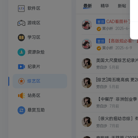
最新
精华
新帖
软件区
CAD看图补丁更新（
游戏区
茉小纤
2025-6-17
学习区
【各版规必看！
茉小纤
2025-6-9
资源杂烩
美国大尺度综艺纪录片
纪录片
劳白沙
5月前
[综艺]周五晚高疯 更20
综艺区
劳白沙
5月前
站务区
【中餐厅·非洲创业季 
劳白沙
7月前
悬赏互助
［很火的痞幼恋综］有
劳白沙
7月前