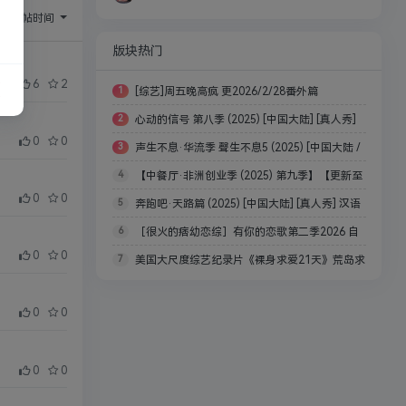
序：
回帖时间
版块热门
76
6
2
1
[综艺]周五晚高疯 更2026/2/28番外篇
2
心动的信号 第八季 (2025) [中国大陆] [真人秀]
0
0
3
声生不息·华流季 聲生不息5 (2025) [中国大陆 /
汉语普通话 / 暂无 高分
4
【中餐厅·非洲创业季 (2025) 第九季】【更新至
中国香港 / 中国台湾] [音乐 / 真人秀] 汉语普通话 / 粤
】
0
0
5
奔跑吧·天路篇 (2025) [中国大陆] [真人秀] 汉语
0919期全】【真人秀】单集2G
语 / 英语
6
［很火的痞幼恋综］有你的恋歌第二季2026 自
普通话 / 4K
0
0
7
美国大尺度综艺纪录片《裸身求爱21天》荒岛求
动更新最新一集附带第一季全集
生，探索频道/原始生活21天恋人篇【31.2GB】
0
0
0
0