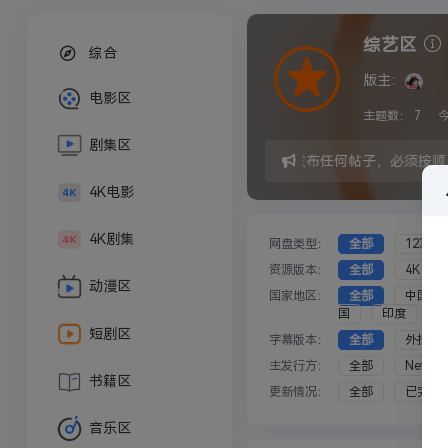
综艺区
综合
版主：
电影区
主题数：
7
剧集区
发布任何帖子，必须按顺
4K电影
4K剧集
网盘类型：
全部
123云
资源版本：
全部
4K
动漫区
国家地区：
全部
中国大
国
印度
短剧区
字幕版本：
全部
外挂
主发行方：
全部
Netflix
书籍区
更新情况：
全部
已完结
音乐区