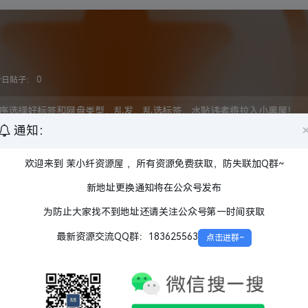
今日贴子：
0
序选择好标签和网盘类型，乱发，乱选标签，水贴违者将拉入小黑屋！
通知：
欢迎来到 茉小纤资源屋 ，所有资源免费获取，防失联加Q群~
盘
夸克网盘
百度网盘
阿里云盘
迅雷网盘
UC网盘
1080P
720P
蓝光原盘
新地址更换通知将在公众号发布
陆
中国香港
中国台湾
美国
韩国
日本
英国
法国
为防止大家找不到地址还请关注公众号第一时间获取
其他
特效
内封
内嵌
最新资源交流QQ群：183625563
点击进群~
HBO
BBC
APPLE TV
HULU
其他发行方
未完结