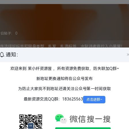
今日贴子：
0
序选择好标签和网盘类型，乱发，乱选标签，水贴违者将拉入小黑屋！
通知：
欢迎来到 茉小纤资源屋 ，所有资源免费获取，防失联加Q群~
盘
夸克网盘
百度网盘
阿里云盘
迅雷网盘
UC网盘
1080P
720P
蓝光原盘
新地址更换通知将在公众号发布
陆
中国香港
中国台湾
美国
韩国
日本
英国
法国
为防止大家找不到地址还请关注公众号第一时间获取
其他
特效
内封
内嵌
最新资源交流QQ群：183625563
点击进群~
HBO
BBC
APPLE TV
HULU
其他发行方
未完结