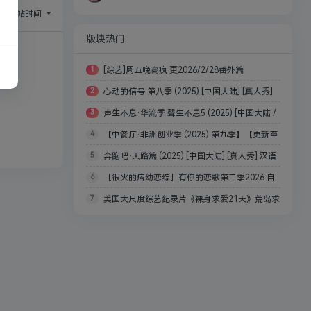
序：
回帖时间
版块热门
1
[综艺]周五晚高疯 更2026/2/28番外篇
2
心动的信号 第八季 (2025) [中国大陆] [真人秀]
3
声生不息·华流季 聲生不息5 (2025) [中国大陆 /
汉语普通话 / 暂无 高分
4
【中餐厅·非洲创业季 (2025) 第九季】【更新至
中国香港 / 中国台湾] [音乐 / 真人秀] 汉语普通话 / 粤
5
奔跑吧·天路篇 (2025) [中国大陆] [真人秀] 汉语
0919期全】【真人秀】单集2G
语 / 英语
6
［很火的痞幼恋综］有你的恋歌第二季2026 自
普通话 / 4K
7
美国大尺度综艺纪录片《裸身求爱21天》荒岛求
动更新最新一集附带第一季全集
生，探索频道/原始生活21天恋人篇【31.2GB】