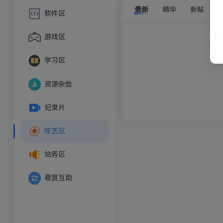
最新
精华
新帖
软件区
游戏区
学习区
资源杂烩
纪录片
综艺区
站务区
悬赏互助