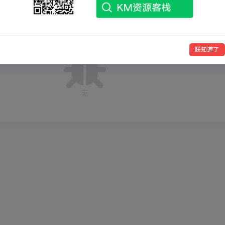
排
朕知道了
无