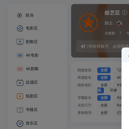
综艺区
综合
版主：
电影区
主题数：
7
剧集区
发布任何帖子，必须按顺
4K电影
4K剧集
网盘类型：
全部
123云
资源版本：
全部
4K
动漫区
国家地区：
全部
中国大
国
印度
短剧区
字幕版本：
全部
外挂
主发行方：
全部
Netflix
书籍区
更新情况：
全部
已完结
音乐区