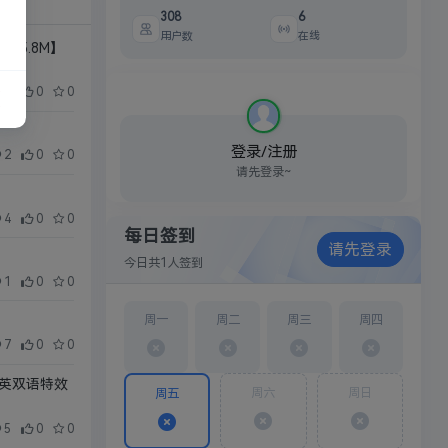
308
6
用户数
在线
65.8M】
27
0
0
登录/注册
2
0
0
请先登录~
主题
关注
4
0
0
每日签到
请先登录
今日共
1
人签到
收藏
钱包
1
0
0
周一
周二
周三
周四
7
0
0
繁英双语特效
周六
周日
周五
5
0
0