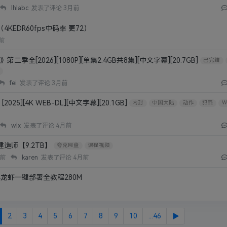
lhlabc
发表了评论
3月前
4KEDR60fps中码率 更72）
前
季全[2026][1080P][单集2.4GB共8集][中文字幕][20.7GB]
已完结
fei
发表了评论
3月前
5][4K WEB-DL][中文字幕][20.1GB]
内封
中国大陆
动作
犯罪
W
wlx
发表了评论
4月前
建造师【9.2TB】
夸克网盘
课程视频
月前
karen
发表了评论
4月前
w小龙虾一键部署全教程280M
2
3
4
5
6
7
8
9
10
...46
▶