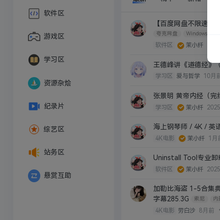
软件区
【百度网盘不限速版2.
夸克网盘
Windows
游戏区
软件区
茉小纤
2025
学习区
王德峰讲《道德经》《庄
学习区
爱与哲学
10月
资源杂烩
张景明 黄帝内经（完结）
纪录片
学习区
茉小纤
2025
海上钢琴师 / 4K / 
综艺区
4K电影
茉小纤
1月
站务区
Uninstall Tool专
软件区
茉小纤
2025
悬赏互助
加勒比海盗 1-5合集
字幕285.3G
索尼
内
4K电影
劳白沙
8月前