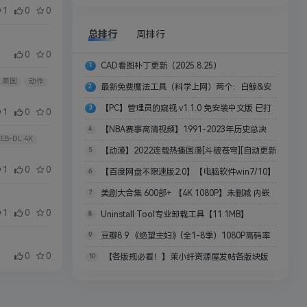
1
0
0
总排行
周排行
0
0
CAD看图补丁更新（2025.8.25）
1
美国
动作
最新免费魔法工具（科学上网）两个：白鲸&安
2
易
【PC】管理员的窥视 v1.1.0 免安装中文版 已打
3
1
0
0
补丁 【700MB】
【NBA赛事高清视频】1991-2023年历史总决
4
EB-DL 4K
赛，直播录像回放共1.4T
【动漫】2022连载热播国漫[斗破苍穹][自动更新
5
1
0
0
最新一集][WEB-MKV/1G][4K-2160P]
【百度网盘不限速版2.0】【电脑软件win7/10】
6
告别龟速下载，这才是真正的文件传输自由！
美剧大合集 600部+ 【4K 1080P】未删减 内嵌
7
1
0
0
【165.8M】
中英双语字幕/特效字幕【16.2T收藏合集】
Uninstall Tool专业卸载工具【11.1MB】
8
豆瓣8.9 《绝望主妇》(全1-8季）1080P高码率
9
0
0
内封英字/外挂中英双字幕 4G左右/集 共573.1GB
【各版规必看！】茉小纤资源屋发帖各版块版
10
规！