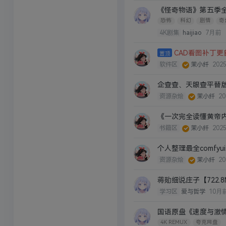
《怪奇物语》第五季全附第1-
恐怖
科幻
剧情
奇
4K剧集
haijiao
7月前
CAD看图补丁更新（
软件区
茉小纤
2025
企查查、天眼查平替版
资源杂烩
茉小纤
20
《一次完全读懂黄帝内
书籍区
茉小纤
2025
个人整理最全comfy
资源杂烩
茉小纤
20
蒋勋细说庄子【722.8
学习区
爱与哲学
10月
国语原盘《速度与激情》11
4K REMUX
夸克网盘