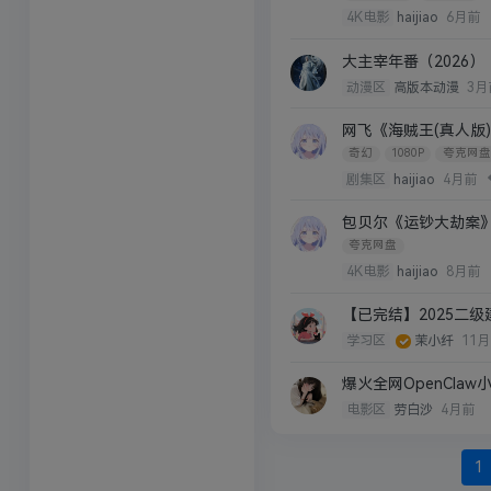
4K电影
haijiao
6月前
大主宰年番（2026）（
动漫区
高版本动漫
3月
网飞《海贼王(真人版)》第二
奇幻
1080P
夸克网盘
剧集区
haijiao
4月前
包贝尔《运钞大劫案》[202
夸克网盘
4K电影
haijiao
8月前
【已完结】2025二级
学习区
茉小纤
11
爆火全网OpenCla
电影区
劳白沙
4月前
1