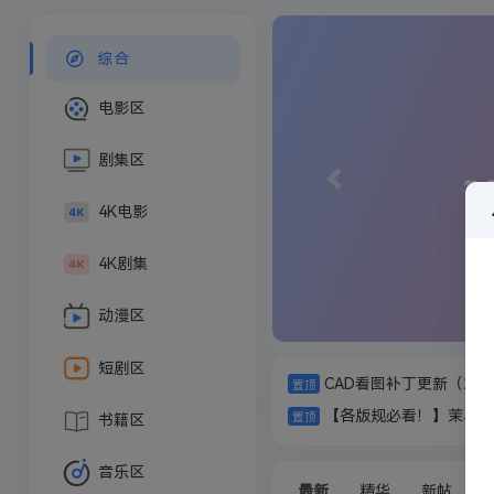
综合
电影区
剧集区
Previous
4K电影
4K剧集
动漫区
短剧区
CAD看图补丁更新（2025.
【各版规必看！】茉小纤
书籍区
音乐区
最新
精华
新帖