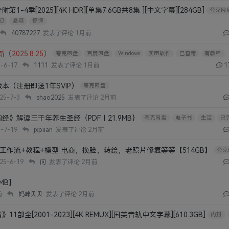
4季[2025][4K HDR][单集7.6GB共8集 ][中文字幕][284GB]
夸克网
幻
悬疑
惊悚
40787227
发表了评论
1月前
2025.8.25）
夸克网盘
百度网盘
Windows
实用软件
已查毒
有教程
-6-17
1111
发表了评论
1月前
1
本（注册即送1年SVIP）
夸克网盘
25-7-3
shao2025
发表了评论
2月前
经》解读三千年养生圣经｛PDF︱21.9MB｝
夸克网盘
电子书
生活
已
-7-19
jxpiian
发表了评论
2月前
ui工作流+教程+模型 电商，换脸，转绘，老照片修复等等【514GB】
夸克
25-6-19
问
发表了评论
2月前
MB】
前
妈咪贝贝
发表了评论
2月前
部全[2001-2023][4K REMUX][国英音轨中文字幕][610.3GB]
内封