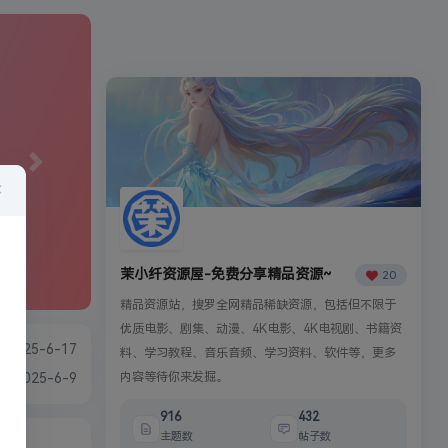
Next
×
茉小纤资源屋-免费分享精品资源~
20
精品资源站，搜罗全网精品稀缺资源，包括但不限于
优质电影、剧集、动漫、4K电影、4K电视剧、书籍资
2025-6-17
料、学习教程、音乐音频、学习资料、软件等，更多
内容等待你来发掘。
2025-6-9
916
432
主题数
帖子数