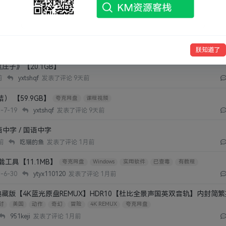
0】【电脑软件win7/10】告别龟速下载，这才是真正的文件传输自由！【1
上传下载
已查毒
有教程
-6-12
林凡
发表了评论
5天前
朕知道了
子》【20.1GB】
前
yxtshqf
发表了评论
9天前
 【59.9GB】
夸克网盘
课程视频
-7-19
yxtshqf
发表了评论
9天前
英语中字 / 国语中字
前
吃猫的鱼
发表了评论
1月前
业卸载工具【11.1MB】
夸克网盘
Windows
实用软件
已查毒
有教程
-6-30
ytyx110120
发表了评论
1月前
典藏版【4K蓝光原盘REMUX】HDR10【杜比全景声国英双音轨】内封简
封
美国
动作
奇幻
冒险
4K REMUX
夸克网盘
951keji
发表了评论
1月前