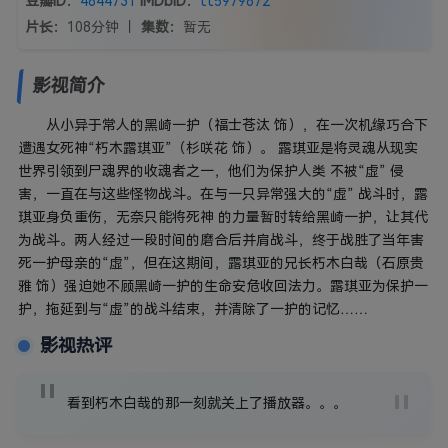
豆瓣ID：
4844731
IMDbID：
tt5979872
片长：
108分钟 丨
集数：
暂无
影视简介
从小异于常人的黑崎一护（福士苍汰 饰），在一次机缘巧合下
遭遇女死神“朽木露琪亚”（杉咲花 饰）。 露琪亚是将灵魂从现实
世界引领到尸魂界的收魂者之一，他们为保护人类 不被“虚” 侵
害，一直在与这些怪物战斗。在与一只异常强大的“虚” 战斗时，露
琪亚身负重伤，无奈只能将死神 的力量暂时转给黑崎一护，让其代
为战斗。两人经过一段时间的磨合后并肩战斗，终于战胜了当年害
死一护母亲的“虚”，但在这期间，露琪亚的兄长朽木白哉（石原贵
雅 饰）强迫她不顾黑崎一护的生命安危收回法力。露琪亚为保护一
护，拖延到与“虚”的战斗结束，并清除了一护的记忆……
影视热评
看到朽木白哉的那一刻就关上了播放器。。。