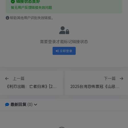
链接状态良好
暂无用户反馈链接失效问题
帮助其他用户识别失效链接。
需要登录才能标记链接状态
立即登录
上一篇
下一篇
《利刃出鞘：亡者归来》[2025][1080P][中文字幕][5.3GB]
2025台湾恐怖票冠《山忌：黄衣小飞侠》[2025][1080P][外挂中文字幕][1.2GB]
最新回复
(
0
)