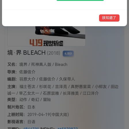
朕知道了
境·界 BLEACH
(2018)
4.8分
又名：
境界 / 死神真人版 / Bleach
导演：
佐藤信介
编剧：
羽原大介 / 佐藤信介 / 久保带人
主演：
福士苍汰 / 杉咲花 / 吉泽亮 / 真野惠里菜 / 小柳友 / 田边
诚一 / 早乙女太一 / 石原崇雅 / 长泽雅美 / 江口洋介
类型：
动作 / 奇幻 / 冒险
制片地区：
日本
上映时间：
2019-04-19(中国大陆)
影视语言：
日语