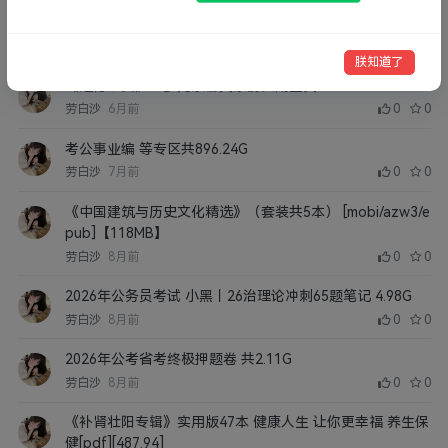
男性武器强化一条龙MP4格式共11.1G
夸克网盘
UC网盘
劳白沙
6月前
0
0
朕知道了
《道德浪女》：多元亲密关系的实用宝典rar3.87MB
劳白沙
6月前
0
0
考公事业编 等专区共896.24G
劳白沙
7月前
0
0
《中国建筑与历史文化精选》（套装共5本） [mobi/azw3/e
pub]【118MB】
劳白沙
8月前
0
0
2026年公务员考试 小黑丨26治理论冲刺65题笔记 4.98G
劳白沙
8月前
0
0
2026年公考省考终极押题卷 共2.11G
劳白沙
8月前
0
0
《补肾壮阳专辑》实用版47本 健康人生 让你更幸福 养生保
健[pdf][487.94]