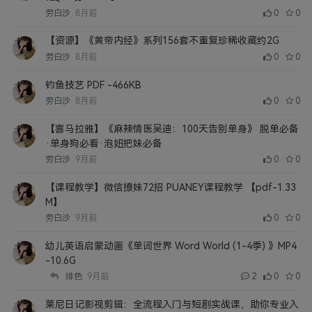
劳白沙
8月前
0
0
【资源】《黄帝内经》系列156套不重复珍稀收藏约2G
劳白沙
8月前
0
0
钓鱼技艺 PDF -466KB
劳白沙
8月前
0
0
【喜马拉雅】《麻辣情医吴迪：100天告别单身》 脱单必备
·单身狗必看·泡妞把妹必备
劳白沙
9月前
0
0
【课程教学】微信撩妹72招 PUANEY课程教学 【pdf-1.33
M】
劳白沙
9月前
0
0
幼儿英语启蒙动画《单词世界 Word World (1-4季) 》MP4
-10.6G
绯色
9月前
2
0
0
莱尼日记影视剪辑：全流程入门与短剧实战课，助你专业入