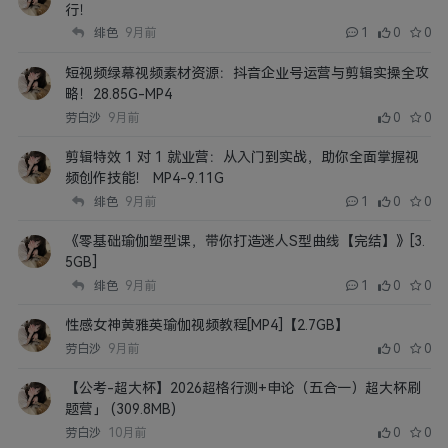
行！
绯色
9月前
1
0
0
短视频绿幕视频素材资源：抖音企业号运营与剪辑实操全攻
略！28.85G-MP4
劳白沙
9月前
0
0
剪辑特效 1 对 1 就业营：从入门到实战，助你全面掌握视
频创作技能！ MP4-9.11G
绯色
9月前
1
0
0
《零基础瑜伽塑型课，带你打造迷人S型曲线【完结】》[3.
5GB]
绯色
9月前
1
0
0
性感女神黄雅英瑜伽视频教程[MP4]【2.7GB】
劳白沙
9月前
0
0
【公考-超大杯】2026超格行测+申论（五合一）超大杯刷
题营」 (309.8MB)
劳白沙
10月前
0
0