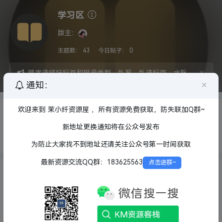
学习区
版主：
主题数：
43
今日贴子：
0
×
，必须按顺序选择好标签和网盘类型，乱发，乱选标签，水贴违者将拉入
×
通知：
欢迎来到 茉小纤资源屋 ，所有资源免费获取，防失联加Q群~
网盘类型：
全部
123云盘
夸克网盘
百度网盘
阿里
云盘
迅雷网盘
UC网盘
新地址更换通知将在公众号发布
资源类型：
全部
课程视频
教学资料
为防止大家找不到地址还请关注公众号第一时间获取
最新资源交流QQ群：183625563
点击进群~
阿嘟白泽最新儿童科学启蒙课MP4/19.5G
劳白沙
4月前
0
0
知乎盐选付费文章合集【2888部28.9GB】
劳白沙
4月前
0
0