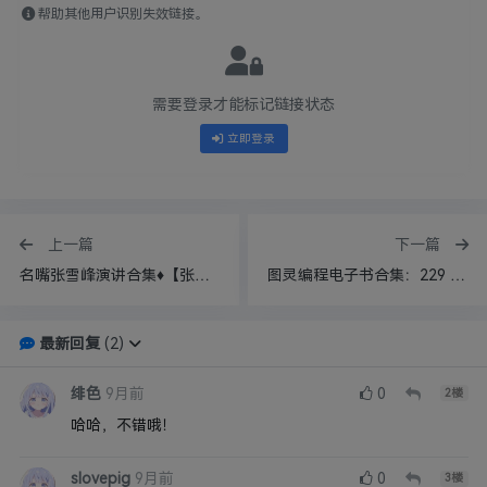
帮助其他用户识别失效链接。
需要登录才能标记链接状态
立即登录
上一篇
下一篇
名嘴张雪峰演讲合集♦【张雪峰】【演讲】
图灵编程电子书合集：229 本技术宝典，涵盖 Python、机器学习与全栈开发
最新回复
(
2
)
绯色
9月前
0
2
楼
哈哈，不错哦！
slovepig
9月前
0
3
楼