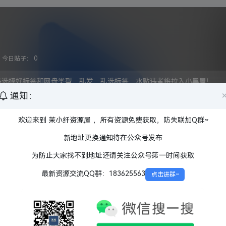
今日贴子：
0
序选择好标签和网盘类型，乱发，乱选标签，水贴违者将拉入小黑屋！
通知：
欢迎来到 茉小纤资源屋 ，所有资源免费获取，防失联加Q群~
业
Prime Video
Netflix
HBO
BBC ONE
HULU
APPLE
索尼
迪士尼
其他发行方
新地址更换通知将在公众号发布
特效
内封
内嵌
为防止大家找不到地址还请关注公众号第一时间获取
韩国
日本
欧美
其他
热血
催泪
后宫
机战
百合
推理
校园
战斗
最新资源交流QQ群：183625563
点击进群~
奇幻
剧情
科幻
1080P
720P
蓝光原盘
盘
夸克网盘
百度网盘
阿里云盘
迅雷网盘
UC网盘
未完结