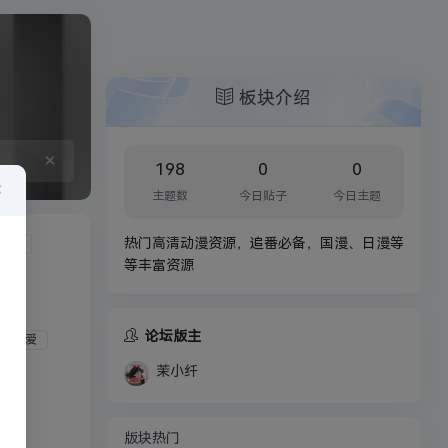
板块介绍
×
198
0
0
×
主题数
今日贴子
今日主题
热门高清动漫资源，追番必备，国漫、日漫等
 TV
等丰富资源
论坛版主
恋爱
茉小纤
版块热门