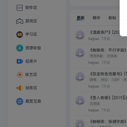
软件区
最新
精华
新帖
游戏区
《漫威丧尸》[2025][10
学习区
haijiao
7月前
资源杂烩
《蜘蛛侠：平行宇宙》[20
夸克网盘
已完结
纪录片
haijiao
7月前
《恐龙特急克塞号》[1978
综艺区
剧情
科幻
720P
夸
haijiao
7月前
站务区
《雪人奇缘》[2019][4
悬赏互助
已完结
haijiao
7月前
《蜘蛛侠：纵横宇宙》[20