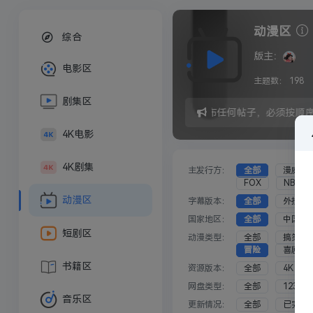
动漫区
综合
版主：
电影区
主题数：
198
剧集区
发布任何帖子，必须按顺
4K电影
4K剧集
主发行方：
全部
漫威影
FOX
NBC
动漫区
字幕版本：
全部
外挂
国家地区：
全部
中国
短剧区
动漫类型：
全部
搞笑
冒险
喜剧
书籍区
资源版本：
全部
4K
网盘类型：
全部
123云
音乐区
更新情况：
全部
已完结