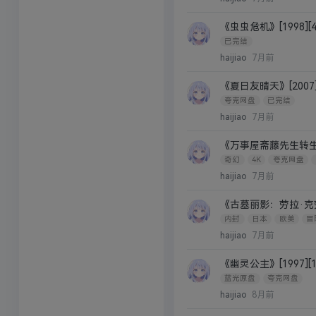
《虫虫危机》[1998][4
已完结
haijiao
7月前
《夏日友晴天》[2007][
夸克网盘
已完结
haijiao
7月前
《万事屋斋藤先生转生异世界
奇幻
4K
夸克网盘
haijiao
7月前
《古墓丽影：劳拉·克劳馥传
内封
日本
欧美
冒
haijiao
7月前
《幽灵公主》[1997][
蓝光原盘
夸克网盘
haijiao
8月前