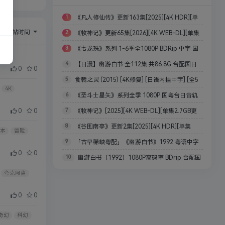
1
《凡人修仙传》更新163集[2025][4K HDR][单
序：
回帖时间
2
《牧神记》更新65集[2026][4K WEB-DL][单集
集1.1GB更新163集 ][中文字幕][344.8GB]
3
《七龙珠》系列 1-6季全1080P BDRip 中字 国
2.7GB ][中文字幕][141.8GB]
科幻
4
【日漫】幽游白书 全112集 共86.8G 台配国日
语版未删减 + 22部剧场版+全彩漫画【典藏版】
0
0
5
食戟之灵 (2015) [4K修复] [日语内挂中字] [全5
双语 内封中字 1992 1080P
4K
6
《圣斗士星矢》系列全季 1080P 国粤台日音轨
季带特别篇] [209G]
0
0
7
《牧神记》[2025][4K WEB-DL][单集2.7GB更
内封中文字幕【典藏版】135G
8
《谷围南亭》更新2集[2025][4K HDR][单集
新49集 ][中文字幕][125.7GB]
本
冒险
9
「古早稀缺粤配」《幽游白书》1992 粤语中字
493.6MB共8集 ][中文字幕][969.9MB]
0
0
10
幽游白书（1992）1080P高码率 BDrip 台配国
720P TV+OVA全集合共36.7G
夸克网盘
日双语 内封中字 TV全112集
0
0
奇幻
科幻