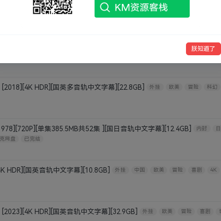
排
朕知道了
80P][单集2.5GB共4集 ][中文字幕][10.7GB]
欧美
冒险
奇幻
剧情
18][4K HDR][国英多音轨中文字幕][22.8GB]
外挂
欧美
冒险
科幻
][720P][单集385.5MB共52集 ][国日音轨中文字幕][12.4GB]
内封
日
克网盘
已完结
K HDR][国英音轨中文字幕][10.8GB]
外挂
中国
欧美
冒险
喜剧
4K
23][4K HDR][国英音轨中文字幕][32.9GB]
外挂
欧美
冒险
喜剧