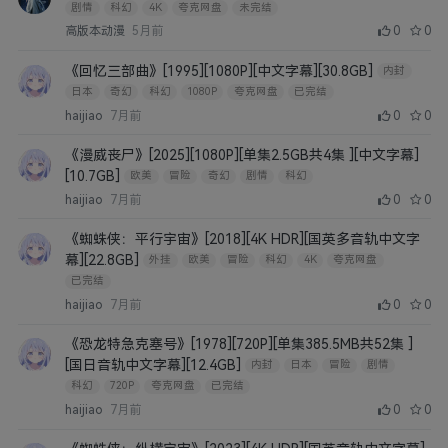
剧情
科幻
4K
夸克网盘
未完结
高版本动漫
5月前
0
0
《回忆三部曲》[1995][1080P][中文字幕][30.8GB]
内封
日本
奇幻
科幻
1080P
夸克网盘
已完结
haijiao
7月前
0
0
《漫威丧尸》[2025][1080P][单集2.5GB共4集 ][中文字幕]
[10.7GB]
欧美
冒险
奇幻
剧情
科幻
haijiao
7月前
0
0
《蜘蛛侠：平行宇宙》[2018][4K HDR][国英多音轨中文字
幕][22.8GB]
外挂
欧美
冒险
科幻
4K
夸克网盘
已完结
haijiao
7月前
0
0
《恐龙特急克塞号》[1978][720P][单集385.5MB共52集 ]
[国日音轨中文字幕][12.4GB]
内封
日本
冒险
剧情
科幻
720P
夸克网盘
已完结
haijiao
7月前
0
0