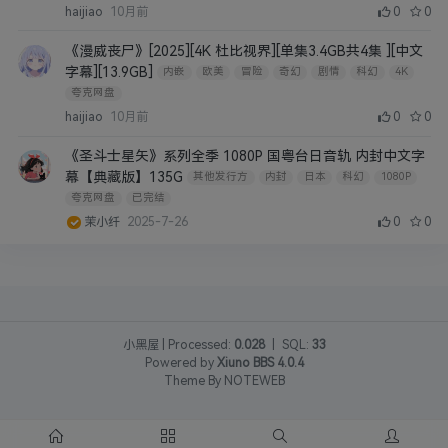
haijiao
10月前
0
0
《漫威丧尸》[2025][4K 杜比视界][单集3.4GB共4集 ][中文
字幕][13.9GB]
内嵌
欧美
冒险
奇幻
剧情
科幻
4K
夸克网盘
haijiao
10月前
0
0
《圣斗士星矢》系列全季 1080P 国粤台日音轨 内封中文字
幕【典藏版】135G
其他发行方
内封
日本
科幻
1080P
夸克网盘
已完结
茉小纤
2025-7-26
0
0
小黑屋
|
Processed:
0.028
|
SQL:
33
Powered by
Xiuno BBS
4.0.4
Theme By
NOTEWEB