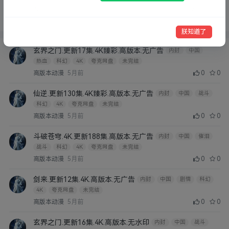
云盘
迅雷网盘
UC网盘
更新情况：
全部
已完结
未完结
朕知道了
玄界之门.更新17集.4K臻彩.高版本.无广告
内封
中国
热血
科幻
4K
夸克网盘
未完结
高版本动漫
5月前
0
0
仙逆.更新130集.4K臻彩.高版本.无广告
内封
中国
战斗
科幻
4K
夸克网盘
未完结
高版本动漫
5月前
0
0
斗破苍穹.4K.更新188集.高版本.无广告
内封
中国
催泪
战斗
科幻
4K
夸克网盘
未完结
高版本动漫
5月前
0
0
剑来.更新12集.4K.高版本.无广告
内封
中国
剧情
科幻
4K
夸克网盘
未完结
高版本动漫
5月前
0
0
玄界之门.更新16集.4K.高版本.无水印
内封
中国
战斗