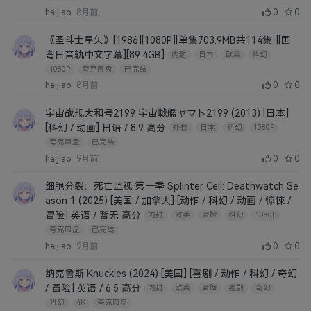
haijiao
8月前
0
0
《圣斗士星矢》[1986][1080P][单集703.9MB共114集 ][国
粤日音轨中文字幕][89.4GB]
内封
日本
欧美
科幻
1080P
夸克网盘
已完结
haijiao
8月前
0
0
宇宙战舰大和号2199 宇宙戦艦ヤマト2199 (2013) [日本]
[科幻 / 动画] 日语 / 8.9 高分
外挂
日本
科幻
1080P
夸克网盘
已完结
haijiao
9月前
0
0
细胞分裂：死亡监视 第一季 Splinter Cell: Deathwatch Se
ason 1 (2025) [美国 / 加拿大] [动作 / 科幻 / 动画 / 惊悚 /
冒险] 英语 / 暂无 高分
内封
欧美
冒险
科幻
1080P
夸克网盘
已完结
haijiao
9月前
0
0
纳克鲁斯 Knuckles (2024) [美国] [喜剧 / 动作 / 科幻 / 奇幻
/ 冒险] 英语 / 6.5 高分
内封
欧美
冒险
喜剧
奇幻
科幻
4K
夸克网盘