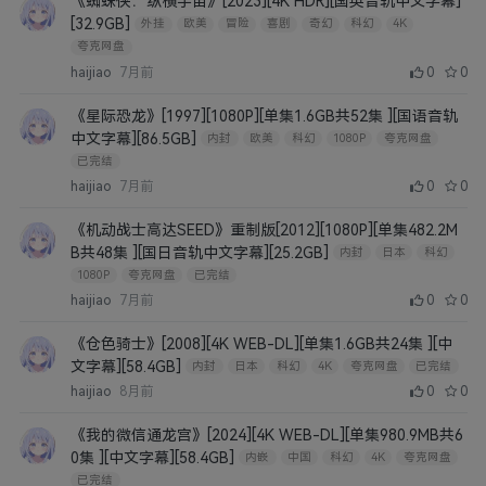
《蜘蛛侠：纵横宇宙》[2023][4K HDR][国英音轨中文字幕]
[32.9GB]
外挂
欧美
冒险
喜剧
奇幻
科幻
4K
夸克网盘
haijiao
7月前
0
0
《星际恐龙》[1997][1080P][单集1.6GB共52集 ][国语音轨
中文字幕][86.5GB]
内封
欧美
科幻
1080P
夸克网盘
已完结
haijiao
7月前
0
0
《机动战士高达SEED》重制版[2012][1080P][单集482.2M
B共48集 ][国日音轨中文字幕][25.2GB]
内封
日本
科幻
1080P
夸克网盘
已完结
haijiao
7月前
0
0
《仓色骑士》[2008][4K WEB-DL][单集1.6GB共24集 ][中
文字幕][58.4GB]
内封
日本
科幻
4K
夸克网盘
已完结
haijiao
8月前
0
0
《我的微信通龙宫》[2024][4K WEB-DL][单集980.9MB共6
0集 ][中文字幕][58.4GB]
内嵌
中国
科幻
4K
夸克网盘
已完结