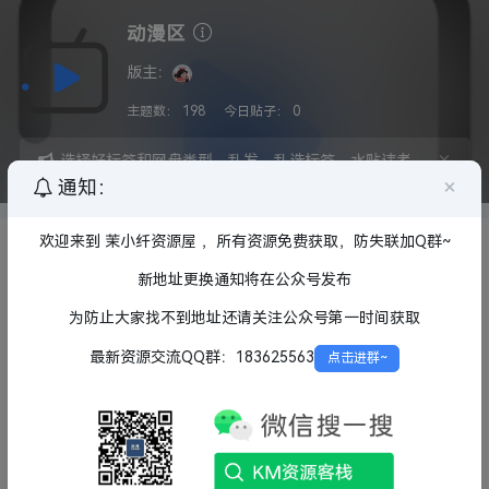
动漫区
版主：
主题数：
198
今日贴子：
0
×
须按顺序选择好标签和网盘类型，乱发，乱选标签，水贴违者将拉入小黑
×
通知：
欢迎来到 茉小纤资源屋 ，所有资源免费获取，防失联加Q群~
主发行方：
全部
漫威影业
Prime Video
Netflix
HBO
BBC ONE
HULU
APPLE TV
新地址更换通知将在公众号发布
FOX
NBC
索尼
迪士尼
其他发行方
为防止大家找不到地址还请关注公众号第一时间获取
字幕版本：
全部
外挂
特效
内封
内嵌
国家地区：
全部
中国
韩国
日本
欧美
其他
最新资源交流QQ群：183625563
点击进群~
动漫类型：
全部
搞笑
热血
催泪
后宫
机战
百合
推理
校园
战斗
恋爱
冒险
喜剧
奇幻
剧情
科幻
资源版本：
全部
4K
1080P
720P
蓝光原盘
网盘类型：
全部
123云盘
夸克网盘
百度网盘
阿里