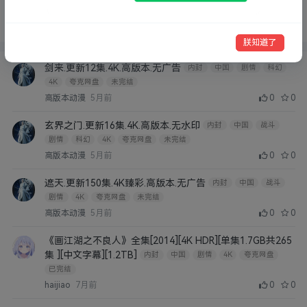
云盘
迅雷网盘
UC网盘
更新情况：
全部
已完结
未完结
朕知道了
剑来.更新12集.4K.高版本.无广告
内封
中国
剧情
科幻
4K
夸克网盘
未完结
高版本动漫
5月前
0
0
玄界之门.更新16集.4K.高版本.无水印
内封
中国
战斗
剧情
科幻
4K
夸克网盘
未完结
高版本动漫
5月前
0
0
遮天.更新150集.4K臻彩.高版本.无广告
内封
中国
战斗
剧情
4K
夸克网盘
未完结
高版本动漫
5月前
0
0
《画江湖之不良人》全集[2014][4K HDR][单集1.7GB共265
集 ][中文字幕][1.2TB]
内封
中国
剧情
4K
夸克网盘
已完结
haijiao
7月前
0
0