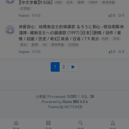
][中文字幕][9.5GB]
内封
日本
剧情
1080P
夸克网盘
已完结
haijiao
8月前
0
0
浪客剑心：给维新志士的镇魂歌 るろうに剣心 -明治剣客浪
漫譚- 維新志士への鎮魂歌 (1997) [日本] [剧情 / 动作 / 爱
情 / 动画 / 历史 / 奇幻] 英语 / 日语 / 7.9 高分
内封
日本
奇幻
剧情
4K
夸克网盘
已完结
haijiao
8月前
0
0
1
2
▶
小黑屋
|
Processed:
0.030
|
SQL:
28
Powered by
Xiuno BBS
4.0.4
Theme By
NOTEWEB