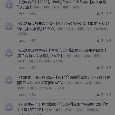
《漫威丧尸》[2025][1080P][单集2.5GB共4集 ][中文字幕]
[10.7GB]
欧美
冒险
奇幻
剧情
科幻
haijiao
7月前
0
0
《想吃掉我的非人少女》[2025][4K WEB-DL][单集1GB共1
3集 ][中文字幕][13.5GB]
内封
日本
剧情
4K
夸克网盘
已完结
haijiao
7月前
0
0
《恐龙特急克塞号》[1978][720P][单集385.5MB共52集 ]
[国日音轨中文字幕][12.4GB]
内封
日本
冒险
剧情
科幻
720P
夸克网盘
已完结
haijiao
7月前
0
0
《龙珠改：魔人布欧篇》[2014][1080P][单集745MB共61集
][国日音轨中文字幕][50.6GB]
内封
日本
冒险
奇幻
剧情
1080P
夸克网盘
已完结
haijiao
7月前
0
0
《剑豪生死斗》原盘[2007][1080P][单集4.9GB共12集 ][中
文字幕][57.9GB]
外挂
日本
剧情
1080P
蓝光原盘