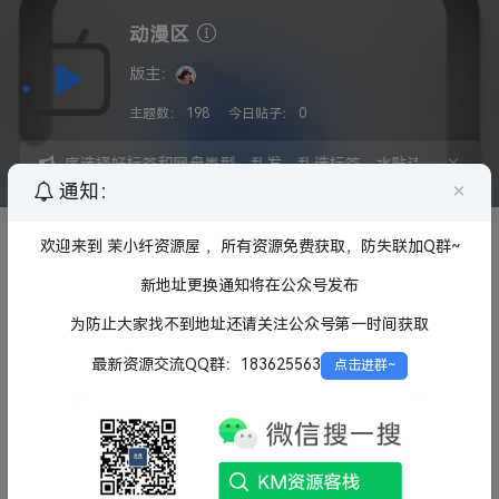
动漫区
版主：
主题数：
198
今日贴子：
0
×
必须按顺序选择好标签和网盘类型，乱发，乱选标签，水贴违者将拉入小
×
通知：
欢迎来到 茉小纤资源屋 ，所有资源免费获取，防失联加Q群~
主发行方：
全部
漫威影业
Prime Video
Netflix
HBO
BBC ONE
HULU
APPLE TV
新地址更换通知将在公众号发布
FOX
NBC
索尼
迪士尼
其他发行方
为防止大家找不到地址还请关注公众号第一时间获取
字幕版本：
全部
外挂
特效
内封
内嵌
国家地区：
全部
中国
韩国
日本
欧美
其他
最新资源交流QQ群：183625563
点击进群~
动漫类型：
全部
搞笑
热血
催泪
后宫
机战
百合
推理
校园
战斗
恋爱
冒险
喜剧
奇幻
剧情
科幻
资源版本：
全部
4K
1080P
720P
蓝光原盘
网盘类型：
全部
123云盘
夸克网盘
百度网盘
阿里